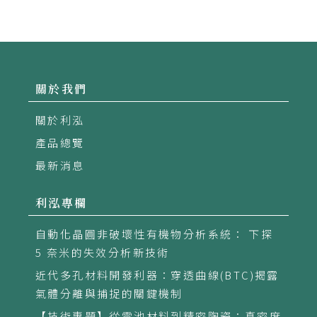
關於我們
關於利泓
產品總覽
最新消息
利泓專欄
自動化晶圓非破壞性有機物分析系統： 下探
5 奈米的失效分析新技術
近代多孔材料開發利器：穿透曲線(BTC)揭露
氣體分離與捕捉的關鍵機制
【技術專題】從電池材料到精密陶瓷：真密度