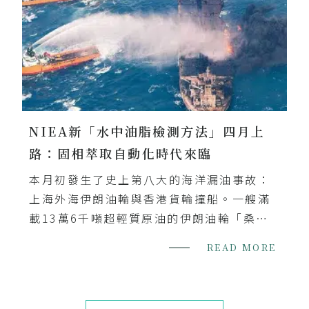
加強食品安全把關。
NIEA新「水中油脂檢測方法」四月上
路：固相萃取自動化時代來臨
本月初發生了史上第八大的海洋漏油事故：
上海外海伊朗油輪與香港貨輪撞船。一艘滿
載13萬6千噸超輕質原油的伊朗油輪「桑吉
號」（Sanchi），在上海東方外海160海浬
READ MORE
處，與裝載六萬四千噸穀物的香港貨輪「CF
水晶號」相撞。桑吉號大火延燒逾七天後大
爆炸，經中國當局確認船隻已完全沉沒。船