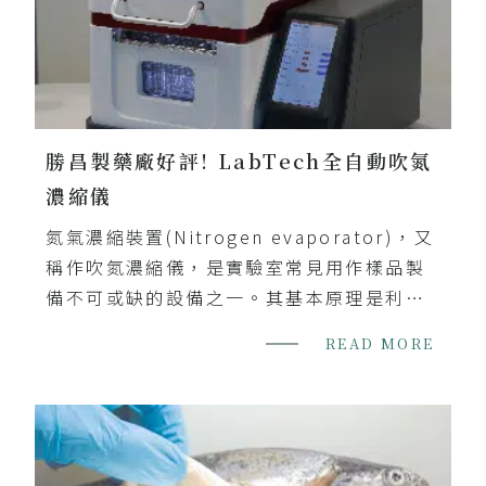
勝昌製藥廠好評! LabTech全自動吹氮
濃縮儀
氮氣濃縮裝置(Nitrogen evaporator)，又
稱作吹氮濃縮儀，是實驗室常見用作樣品製
備不可或缺的設備之一。其基本原理是利用
氮氣吹掃樣品的表面對其進行濃縮，與傳統
READ MORE
旋轉蒸發儀相比起來，吹氮濃縮儀具有可以
同時處理多個樣品及操作簡便等特點。話雖
如此，有經驗的操作者皆知道當樣品正在進
行濃縮時，人員必須時時去觀察樣品的液面
高度，並隨時手動調整(降低)吹氮針的高