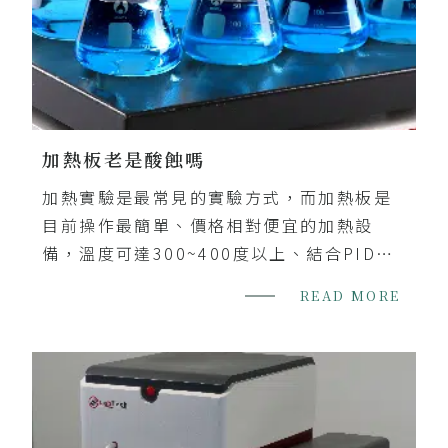
的吸附劑體積，但會有更長的擴散流路路徑
達到更傑出的萃取效果。
加熱板老是酸蝕嗎
加熱實驗是最常見的實驗方式，而加熱板是
目前操作最簡單、價格相對便宜的加熱設
備，溫度可達300~400度以上、結合PID控
制系統讓溫度更穩定、不同大小面積和多種
READ MORE
加熱材質的選擇來符合使用需求。也因為加
熱板獲取簡單、價格低廉，讓許多人忽略了
加熱板選用的品質!!