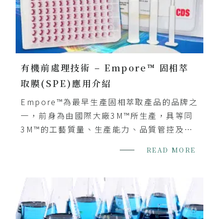
有機前處理技術 – Empore™ 固相萃
取膜(SPE)應用介紹
Empore™為最早生產固相萃取產品的品牌之
一，前身為由國際大廠3M™所生產，具等同
3M™的工藝質量、生產能力、品質管控及技
術水準，深耕在固相萃取技術領域長達30年
READ MORE
以上，為固相萃取應用領域之佼佼者。
Empore™ 固相萃取膜片工業技術，使SPE
吸附劑緊密的被包覆在PTFE纖維中，形成一
個高密度、非常穩固且平整均勻的結構，相
較一般SPE管柱的吸附劑顆粒，使用了更少