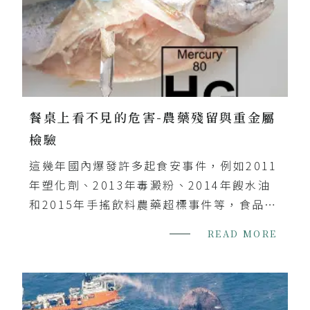
度。當原始的檢體經過繁瑣的均質化、萃取
到離心，所以通常真正要進行吹氮濃縮的檢
液僅僅有1mL而已，因此調整氮氣氣流(壓
力)大小以防止樣品噴濺也十分重要，要盡可
能地避免分析目標物的損失。
餐桌上看不見的危害-農藥殘留與重金屬
檢驗
這幾年國內爆發許多起食安事件，例如2011
年塑化劑、2013年毒澱粉、2014年餿水油
和2015年手搖飲料農藥超標事件等，食品安
全儼然已成為民眾最關心的議題。年關將
READ MORE
至，為落實食安加強查驗政策，各縣市衛生
局皆已啟動年節食品稽查專案，依據產品種
類分別檢驗農藥殘留、動物用藥殘留、重金
屬、保色劑、防腐劑、漂白劑、甜味劑等，