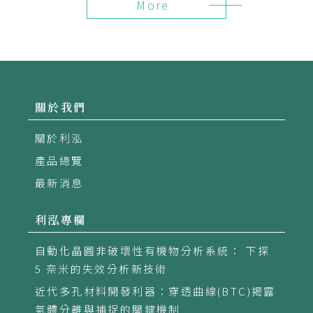
More
上百萬桶原油極有可能外洩汙染海域，由於
失事海域屬於淺海區，後續災情亦很可能引
發慘痛的生態危機。
關於我們
關於利泓
產品總覽
最新消息
利泓專欄
自動化晶圓非破壞性有機物分析系統： 下探
5 奈米的失效分析新技術
近代多孔材料開發利器：穿透曲線(BTC)揭露
氣體分離與捕捉的關鍵機制