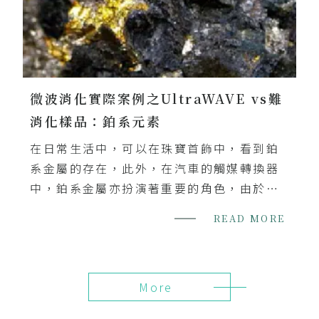
微波消化實際案例之UltraWAVE vs難
消化樣品：鉑系元素
在日常生活中，可以在珠寶首飾中，看到鉑
系金屬的存在，此外，在汽車的觸媒轉換器
中，鉑系金屬亦扮演著重要的角色，由於它
們能降低汽車廢氣中的有毒物質。 然而，含
READ MORE
有PGEs的樣品通常是惰性材料，非常難進行
樣品前處理。以加熱板進行前處理，除了會
受到空氣物質的汙染外，溫度、壓力的不
More
足，亦導致須花費長時間實驗以及回收率也
不佳。