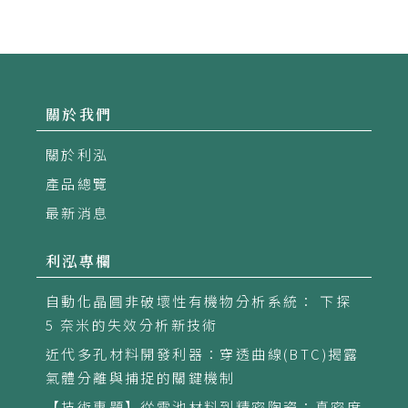
關於我們
關於利泓
產品總覽
最新消息
利泓專欄
自動化晶圓非破壞性有機物分析系統： 下探
5 奈米的失效分析新技術
近代多孔材料開發利器：穿透曲線(BTC)揭露
氣體分離與捕捉的關鍵機制
【技術專題】從電池材料到精密陶瓷：真密度