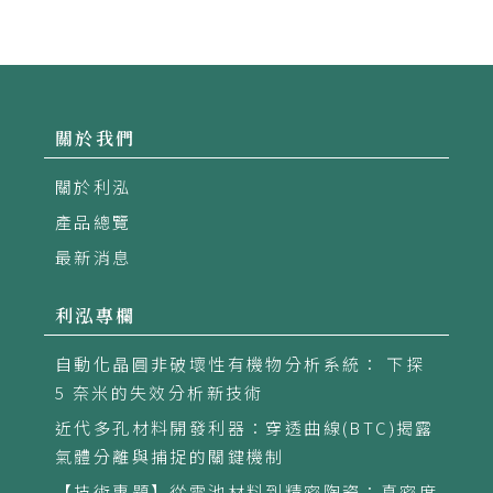
改善傳統攪拌器的劣勢，適用於上述具有高
毒性，高敏性/熱敏性，或珍稀物料。
關於我們
關於利泓
產品總覽
最新消息
利泓專欄
自動化晶圓非破壞性有機物分析系統： 下探
5 奈米的失效分析新技術
近代多孔材料開發利器：穿透曲線(BTC)揭露
氣體分離與捕捉的關鍵機制
【技術專題】從電池材料到精密陶瓷：真密度