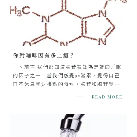
失事海域屬於淺海區，後續災情亦很可能引
發慘痛的生態危機。
你對咖啡因有多上癮？
一、前言 我們都知道腺苷被認為是調節睡眠
的因子之一。當我們感覺非常累，覺得自己
再不休息就要掛點的時候，腺苷和腺苷受體
結合發生各種反應，你的神經細胞活動減
READ MORE
弱，隨之就產生了睡意。接著我們來看看咖
啡因...