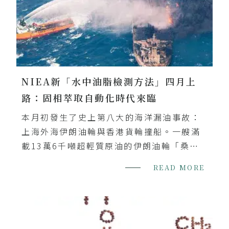
的吸附劑體積，但會有更長的擴散流路路徑
達到更傑出的萃取效果。
NIEA新「水中油脂檢測方法」四月上
路：固相萃取自動化時代來臨
本月初發生了史上第八大的海洋漏油事故：
上海外海伊朗油輪與香港貨輪撞船。一艘滿
載13萬6千噸超輕質原油的伊朗油輪「桑吉
號」（Sanchi），在上海東方外海160海浬
READ MORE
處，與裝載六萬四千噸穀物的香港貨輪「CF
水晶號」相撞。桑吉號大火延燒逾七天後大
爆炸，經中國當局確認船隻已完全沉沒。船
上百萬桶原油極有可能外洩汙染海域，由於