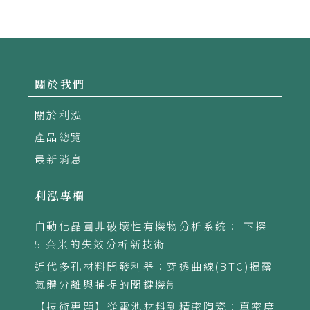
化程度高。
關於我們
關於利泓
產品總覽
最新消息
利泓專欄
自動化晶圓非破壞性有機物分析系統： 下探
5 奈米的失效分析新技術
近代多孔材料開發利器：穿透曲線(BTC)揭露
氣體分離與捕捉的關鍵機制
【技術專題】從電池材料到精密陶瓷：真密度