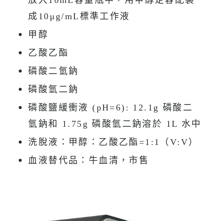
放入10mL容量瓶中，用甲醇定容配製
成10μg/mL標準工作液
甲醇
乙酸乙酯
磷酸二氫鈉
磷酸氫二鈉
磷酸鹽緩衝液 (pH=6): 12.1g 磷酸二
氫鈉和 1.75g 磷酸氫二鈉溶於 1L 水中
洗脫液：甲醇：乙酸乙酯=1:1（V:V）
血液替代品：牛血清，市售