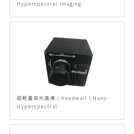
Hyperspectral Imaging
超輕量高光譜儀｜Headwall｜Nano-
Hyperspectral