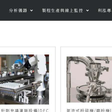
分析儀器
製程生產與線上監控
利泓專
針劑充填灌裝設備|DEC
氣流式粉碎機/磨粉機|