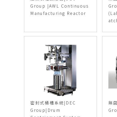
Group |AWL Continuous
Gro
Manufacturing Reactor
(La
atc
密封式桶槽系統|DEC
無菌
Group|Drum
Gro