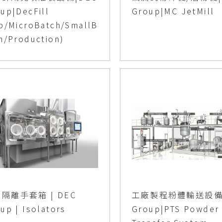
up|DecFill
Group|MC JetMill
b/MicroBatch/SmallB
h/Production)
隔離手套箱 | DEC
工廠製程粉體輸送設備|
up | Isolators
Group|PTS Powder