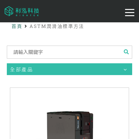
首頁
ASTM潤滑油標準方法
全部產品