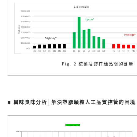
Fig. 2 桉葉油醇在樣品間的含量
■ 異味臭味分析│解決塑膠顆粒人工品質控管的困境