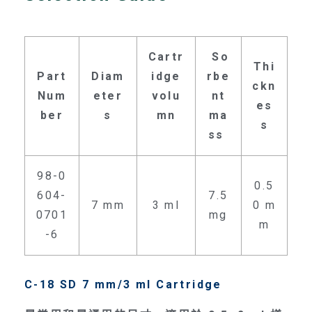
Cartr
So
Thi
Part
Diam
idge
rbe
ckn
Num
eter
volu
nt
es
ber
s
mn
ma
s
ss
98-0
0.5
604-
7.5
7 mm
3 ml
0 m
0701
mg
m
-6
C-18 SD 7 mm/3 ml Cartridge