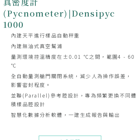
真密度計
(Pycnometer)|Densipyc
1000
內建天平進行樣品自動秤重
內建無油式真空幫浦
量測環境控溫精度在±0.01 ℃之間，範圍4 - 60
℃
全自動量測艙門關閉系統，減少人為操作誤差，
影響密封程度。
並聯(Parallel)參考腔設計，專為頻繁更換不同體
積樣品腔設計
智慧化數據分析軟體，一建生成報告與輸出