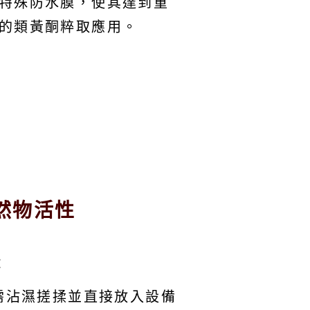
特殊防水膜，使其達到重
的類黃酮粹取應用。
然物活性
：
需沾濕搓揉並直接放入設備