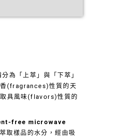
備分為「上萃」與「下萃」
ragrances)性質的天
具風味(flavors)性質的
-free microwave
萃取樣品的水分，經由吸