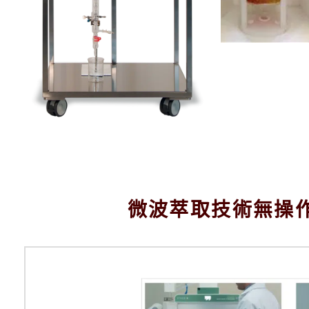
微波萃取技術無操