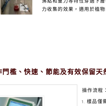
沸點和重力等特性穿過下層
力收集的效果，適用於植物
作門檻、快速、節能及有效保留天
操作流程
樣品僅