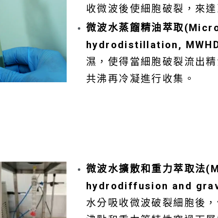
收微波後使細胞破裂，來達
微波水蒸餾精油萃取(Micro
hydrodistillation, MWH
濕，使得當細胞破裂流出精
共沸再冷凝進行收集。
微波水擴散和重力萃取法(Mic
hydrodiffusion and gra
水分吸收微波破裂細胞後，