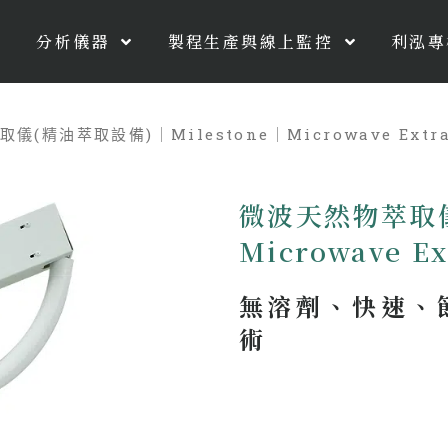
分析儀器
製程生產與線上監控
利泓專
(精油萃取設備)｜Milestone｜Microwave Extracti
微波天然物萃取儀
Microwave Ext
無溶劑、快速、
術