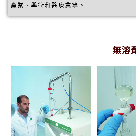
產業、學術和醫療業等。
無溶