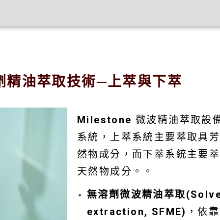
劑精油萃取技術─上萃與下萃
Milestone
微波精油萃取設
系統，上萃系統主要萃取具芳香(f
然物成分，而
下萃系統主要萃取
天然物成分。
。
無溶劑微波精油萃取(Solvent
extraction, SFME)
，依靠