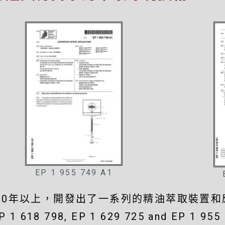
EP 1 955 749 A1
30年以上，開發出了一系列的精油萃取裝置和
P 1 618 798, EP 1 629 725 and EP 