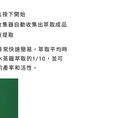
法按下開始
收集器自動收集出萃取成品
液提取
非常快速簡易，萃取平均時
蒸餾萃取的1/10，並可
的產率和活性。