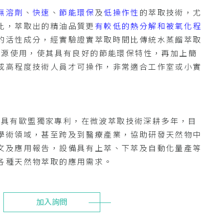
無溶劑
、
快速
、
節能環保
及
低操作性
的萃取技術，尤
比，萃取出的精油品質更
有較低的熱分解和被氧化程
的活性成分，經實驗證實萃取時間比傳統水蒸餾萃取
的能源使用，使其具有良好的節能環保特性，再加上簡
或高程度技術人員才可操作，非常適合工作室或小實
術具有歐盟獨家專利，在微波萃取技術深耕多年，目
學術領域，甚至跨及到醫療產業，協助研發天然物中
文及應用報告，設備具有上萃、下萃及自動化量產等
各種天然物萃取的應用需求。
加入詢問