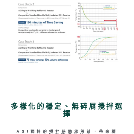
多樣化的穩定、無碎屑攪拌選
擇
AG!獨特的攪拌器軸承設計，帶來穩