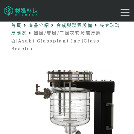
首頁
產品介紹
合成與製程設備
夾套玻璃
反應器
單層/雙層/三層夾套玻璃反應
器|Asahi Glassplant Inc.|Glass
Reactor