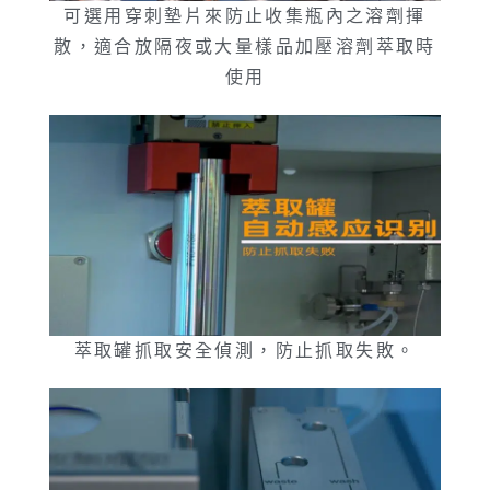
可選用穿刺墊片來防止收集瓶內之溶劑揮
散，適合放隔夜或大量樣品加壓溶劑萃取時
使用
萃取罐抓取安全偵測，防止抓取失敗。