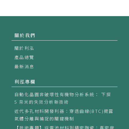
關於我們
關於利泓
產品總覽
最新消息
利泓專欄
自動化晶圓非破壞性有機物分析系統： 下探
5 奈米的失效分析新技術
近代多孔材料開發利器：穿透曲線(BTC)揭露
氣體分離與捕捉的關鍵機制
【技術專題】從電池材料到精密陶瓷：真密度