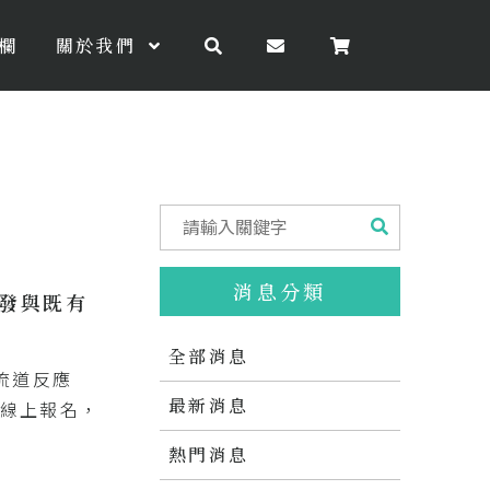
欄
關於我們
消息分類
發與既有
全部消息
微流道反應
最新消息
？線上報名，
熱門消息