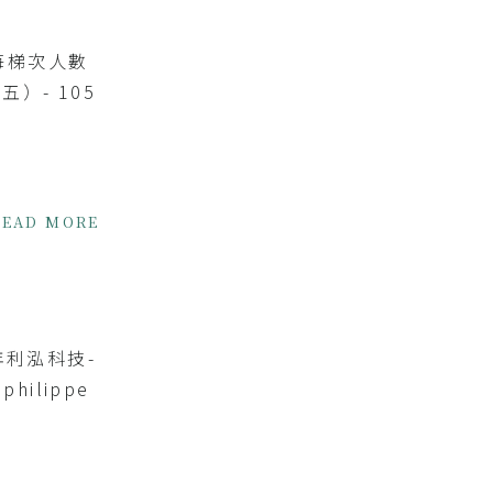
每梯次人數
）- 105
READ MORE
15年利泓科技-
hilippe