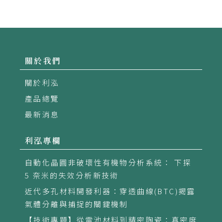
關於我們
關於利泓
產品總覽
最新消息
利泓專欄
自動化晶圓非破壞性有機物分析系統： 下探
5 奈米的失效分析新技術
近代多孔材料開發利器：穿透曲線(BTC)揭露
氣體分離與捕捉的關鍵機制
【技術專題】從電池材料到精密陶瓷：真密度