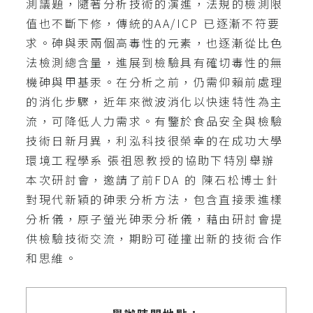
測議題，隨著分析技術的演進，法規的檢測限
值也不斷下修，傳統的AA/ICP 已逐漸不符要
求。砷與汞兩個高毒性的元素，也逐漸從比色
法檢測總含量，進展到檢驗具有確切毒性的無
機砷與甲基汞。在分析之前，仍需仰賴前處理
的消化步驟，近年來微波消化以快速特性為主
流，可降低人力需求。有鑒於食品安全與檢驗
技術日新月異，利泓科技很榮幸的在成功大學
環境工程學系 張祖恩教授的協助下特別舉辦
本次研討會，邀請了前FDA 的 陳石松博士針
對現代新穎的砷汞分析方法，包含直接汞進樣
分析儀，原子螢光砷汞分析儀，藉由研討會提
供檢驗技術交流，期盼可碰撞出新的技術合作
和思維。