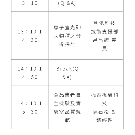
3：10
(Q &A)
利泓科技
原子螢光砷
13：10-1
技術支援部
汞物種之分
4：30
呂昌諺 專
析探討
員
14：10-1
Break(Q
4：50
&A)
食品業者自
振泰檢驗科
14：10-1
主檢驗及實
技
5：30
驗室品質規
陳石松 副
範
總經理