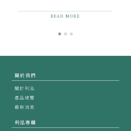
金屬分佈分析 &#8211; LIBS/LA-ICP-
MS在鋰電池原料與組...
READ MORE
關於我們
關於利泓
產品總覽
最新消息
利泓專欄