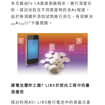
本文藉由fs LA直接剝蝕稻米，進行深度分
析，探討米粒在不同厚度時的含As程度。
由於無須額外添加試劑進行消化，有效解決
+
Ar
Cl
干擾問題。
40
35
鋰電池爆炸之謎? LIBS
於逆向工程中的量
測應用
探討利用ASI LIBS進行電池中的表面元素