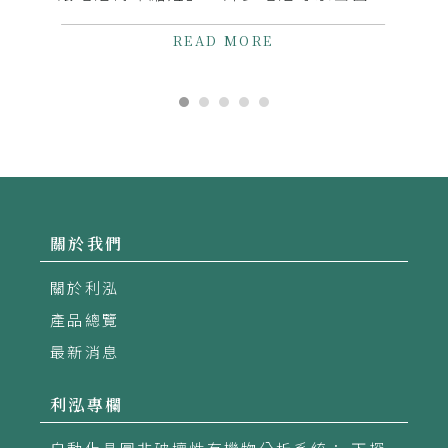
斥這樣的謠言，並且保證鋰離子電池的安
READ MORE
全。然而，這半年來的新聞完全跌破專家
的眼鏡，也讓手...
關於我們
關於利泓
產品總覽
最新消息
利泓專欄