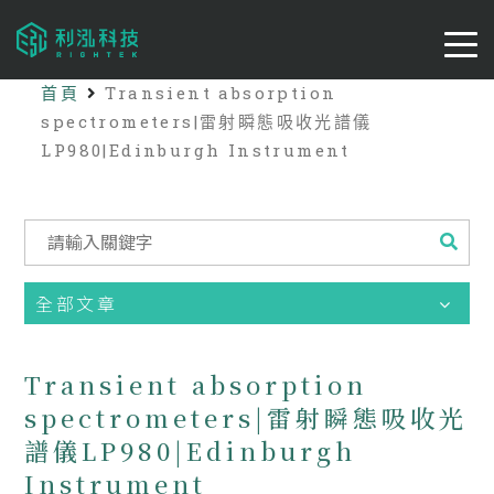
首頁
Transient absorption
spectrometers|雷射瞬態吸收光譜儀
LP980|Edinburgh Instrument
全部文章
Transient absorption
spectrometers|雷射瞬態吸收光
譜儀LP980|Edinburgh
Instrument