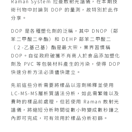
Raman System 拉曼散射光譜儀，在本期技
術刊物中討論到 DOP 的量測，故特別於此作
分享。
DOP 是各種塑化劑的泛稱，其中 DNOP（鄰
苯二甲酸二辛酯）和 DEHP 鄰苯二甲酸二
（２-乙基己基）酯是最大宗，業界習慣稱
DOP。自從政府破獲不肖商人於食品添加塑化
劑及 PVC 等包裝材料產生的污染，使得 DOP
快速分析方法必須儘快建立。
先前這些分析需要將樣品以溶劑稀釋並使用
LC-MS-MS層析質譜法分析，如此需繁雜以及
費時的樣品前處理，但若使用 Raman 散射光
譜儀，將縮短分析時間從數小時變成數秒鐘之
內即可完成，可有效用於樣品分析初篩。