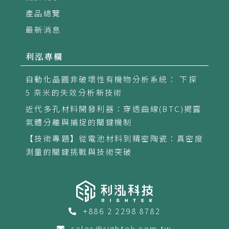
產品總覽
最新消息
利泓專欄
自動化晶圓非破壞性有機物分析系統： 下探
5 奈米的失效分析新技術
近代多孔材料開發利器：穿透曲線(BTC)揭露
氣體分離與捕捉的關鍵機制
【技術專題】從電池材料到精密陶瓷：真密度
測量的關鍵挑戰與技術突破
+886 2 2298 8782
sales@rightek.com.tw