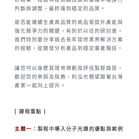
判斷與調整，最終達到穩定的品質。
是否能連續生產高品質的商品是提升產能與
強化競爭力的關鍵，有別於以往的研討會，
我們特別要分享過去長年提供業界解決方案
的經驗，從開發分析產品到穩定量產階段。
讓您可以身歷其境地規劃及評估製程路徑，
歡迎您的參與及指教，利泓也期望跟著台灣
產業一起向上提升。
[ 課程重點 ]
主題一
：製程中導入分子光譜的優點與案例