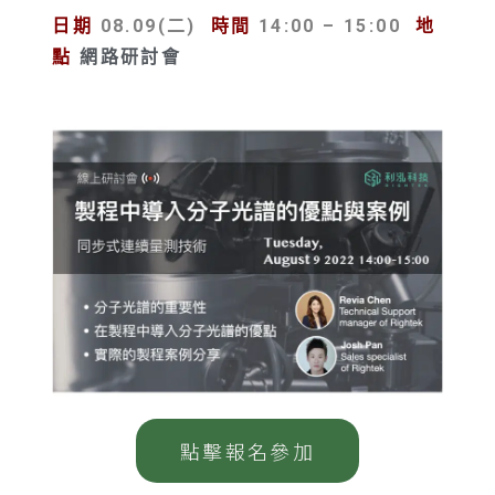
日期
08.09(二)
時間
14:00 – 15:00
地
點
網路研討會
點擊報名參加