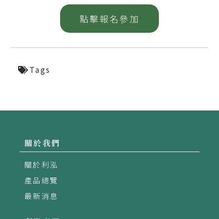
點擊報名參加
Tags
關於我們
關於利泓
產品總覽
最新消息