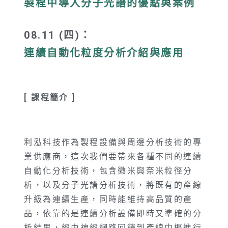
製程中導入分子光譜的優點與案例
08.11 (四)：
連續自動化粒度分析介紹與應用
[ 課程簡介 ]
利泓科技作為製程設備與周邊分析技術的專
業供應商，這次我們要帶來各種不同的連續
自動化分析技術，包含微米與奈米粒徑分
析，以及分子光譜分析技術，將既有的產線
升級為連續生產，同時能維持高品質的產
品，依靠的是連續分析設備即時又準確的分
析結果，經由神經網路回饋到產線中樞進行