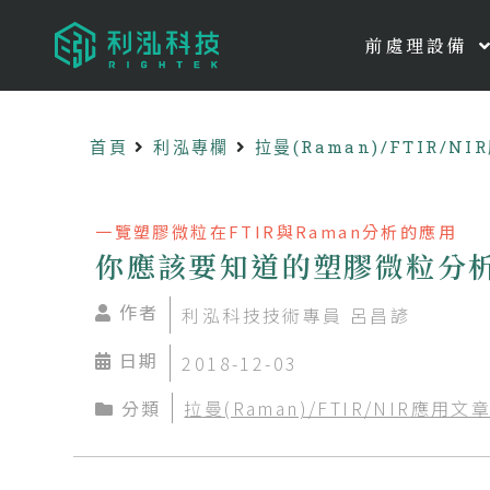
前處理設備
首頁
利泓專欄
拉曼(Raman)/FTIR/N
一覽塑膠微粒在FTIR與Raman分析的應用
你應該要知道的塑膠微粒分析
作者
利泓科技技術專員 呂昌諺
日期
2018-12-03
分類
拉曼(Raman)/FTIR/NIR應用文