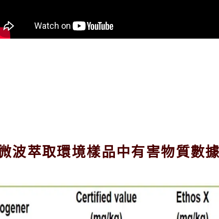
裝
鎖
入
瓶
46 微波萃取環境樣品中有害物質數