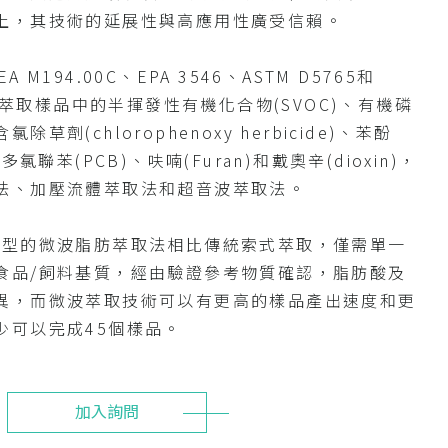
上，其技術的延展性與高應用性廣受信賴。
A M194.00C、EPA 3546、ASTM D5765和
，可萃取樣品中的半揮發性有機化合物(SVOC)、有機磷
劑(chlorophenoxy herbicide)、苯酚
氯聯苯(PCB)、呋喃(Furan)和戴奧辛(dioxin)，
法、加壓流體萃取法和超音波萃取法。
新型的微波脂肪萃取法相比傳統索式萃取，僅需單一
食品/飼料基質，經由驗證參考物質確認，脂肪酸及
異，而微波萃取技術可以有更高的樣品產出速度和更
少可以完成45個樣品。
加入詢問