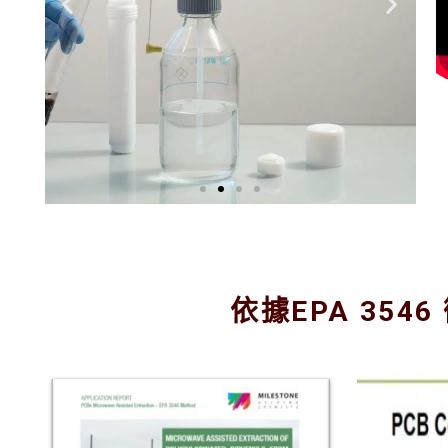
添加
試劑
依據EPA 35