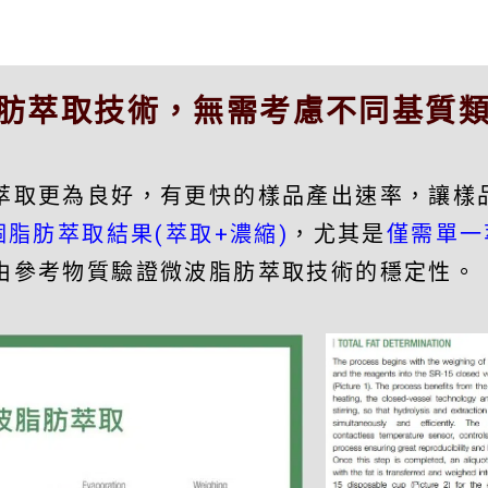
肪萃取技術，無需考慮不同基質
萃取更為良好，有更快的樣品產出速率，讓樣
個脂肪萃取結果(萃取+濃縮)
，尤其是
僅需單一
由參考物質驗證微波脂肪萃取技術的穩定性。