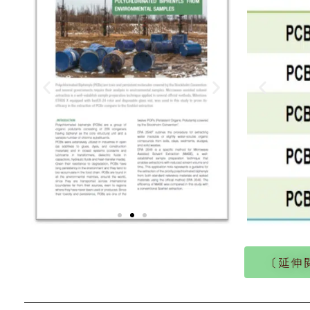
〔延伸
or
 535