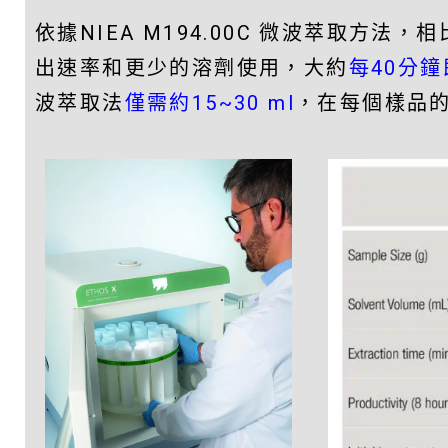
依據NIEA M194.00C 微波萃取
出速率和更少的溶劑使用，大約
每40分鐘
波萃取法
僅需約15~30 ml
，在每個樣品