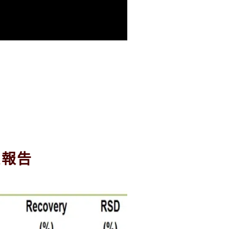
裝
樣
據報告