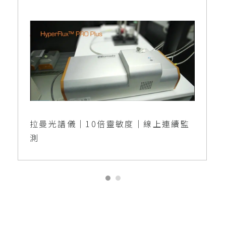
拉曼光譜儀｜10倍靈敏度｜線上連續監
測