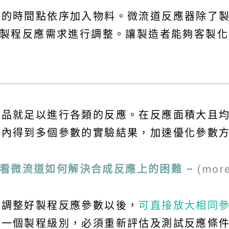
時間點依序加入物料。微流道反應器除了製訂 
依製程反應需求進行調整。讓製造者能夠客製
樣品就足以進行各類的反應。在反應面積大且
間內得到多個參數的實驗結果，加速優化參數
想看微流道如何解決合成反應上的困難 –
(mor
您調整好製程反應參數以後，
可直接放大相同
大一個製程級別，必須重新評估及測試反應條