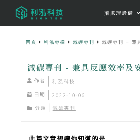
前處理設備
首頁
利泓專欄
減碳專刊
減碳專刊 – 
減碳專刊 - 兼具反應效率
作者
利泓科技
日期
2022-10-06
分類
減碳專刊
此篇文章想讓你知道的是