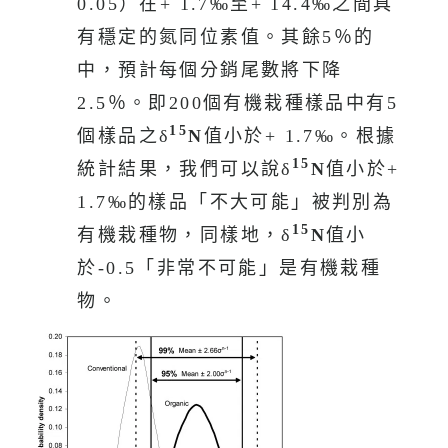
0.05）在+ 1.7‰至+ 14.4‰之間具
有穩定的氮同位素值。其餘5％的
中，預計每個分銷尾數將下降
2.5％。即200個有機栽種樣品中有5
15
個樣品之δ
N
值小於+ 1.7‰。根據
15
統計結果，我們可以說δ
N
值小於+
1.7‰的樣品「不大可能」被判別為
15
有機栽種物，同樣地，δ
N
值小
於-0.5「非常不可能」是有機栽種
物。