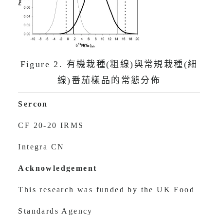
Figure 2. 有機栽種(粗線)與常規栽種(細
線)番茄樣品的常態分佈
Sercon
CF 20-20 IRMS
Integra CN
Acknowledgement
This research was funded by the UK Food
Standards Agency