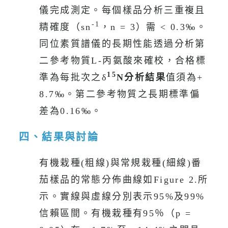
儀完成測定。每個樣品分析三重複且
-1
精確度（sn
，n = 3）需 < 0.3‰。
同位素質譜儀的長期性能透過分析第
二參考物質L-丙氨酸來確校，合格標
15
準為每批次之δ
N分析結果
值須為+
8.7‰。第二參考物質之長期標準偏
差為0.16‰。
四、結果與討論
有機栽種(粗線)與常規栽種(細線)番
茄樣品的常態分佈曲線如Figure 2.所
示。實線與虛線分別表示95%及99%
信賴區間。有機栽種有95％（
p
=