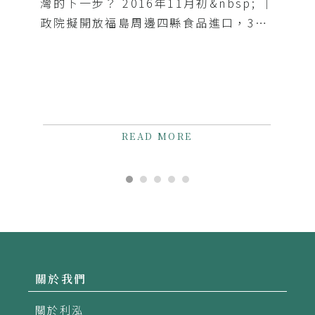
灣的下一步？ 2016年11月初&nbsp; │
政院擬開放福島周邊四縣食品進口，3天
召開10場公聽會，遭受諸多批評。
2016年12月1日│《補開公聽會預備...
READ MORE
關於我們
關於利泓