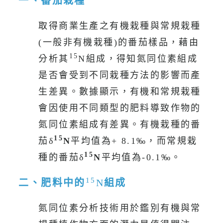
一、番茄栽種
取得商業生產之有機栽種與常規栽種
(一般非有機栽種)的番茄樣品，藉由
15
分析其
N組成，得知氮同位素組成
是否會受到不同栽種方法的影響而產
生差異。數據顯示，有機和常規栽種
會因使用不同類型的肥料導致作物的
氮同位素組成有差異。有機栽種的番
15
茄δ
N
平均值為+ 8.1‰，而常規栽
15
種的番茄δ
N
平均值為-0.1‰。
15
二、肥料中的
N
組成
氮同位素分析技術用於鑑別有機與常