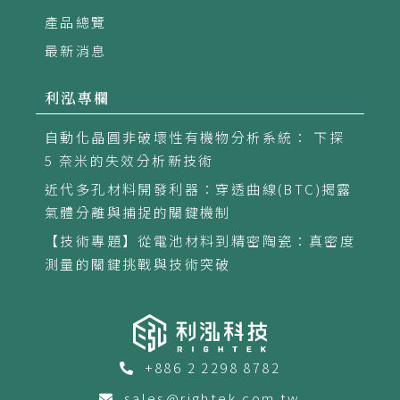
產品總覽
最新消息
利泓專欄
自動化晶圓非破壞性有機物分析系統： 下探
5 奈米的失效分析新技術
近代多孔材料開發利器：穿透曲線(BTC)揭露
氣體分離與捕捉的關鍵機制
【技術專題】從電池材料到精密陶瓷：真密度
測量的關鍵挑戰與技術突破
+886 2 2298 8782
sales@rightek.com.tw