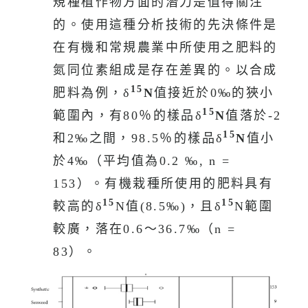
規種植作物方面的潛力是值得關注
的。使用這種分析技術的先決條件是
在有機和常規農業中所使用之肥料的
氮同位素組成是存在差異的。以合成
15
肥料為例，δ
N
值接近於0‰的狹小
15
範圍內，有80％的樣品δ
N
值落於-2
15
和2‰之間，98.5％的樣品δ
N
值小
於4‰（平均值為0.2 ‰, n =
153）。有機栽種所使用的肥料具有
15
15
較高的δ
N值(8.5‰)，且δ
N範圍
較廣，落在0.6〜36.7‰（n =
83）。