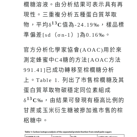
官方分析化學家協會(AOAC)用於來
測定蜂蜜中C4糖的方法[AOAC方法
991.41]已成功轉移至棕櫚糖分析
上。Table 1. 列出了市售棕櫚糖及其
蛋白質萃取物碳穩定同位素組成
13
δ
C
‰，由結果可發現有極高比例的
甘蔗或玉米衍生糖被摻加進市售的棕
梠糖中。
Sercon