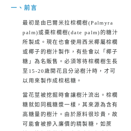
一、前言
最初是由巴爾米拉棕櫚樹(Palmyra
palm)或棗棕櫚樹(date palm)的糖汁
所製成。現在也會使用西米椰屬棕櫚
或椰子的樹汁製作，有些會以「椰子
糖」為名販售。必須等待棕櫚樹生長
至15-20歲開花且分泌樹汁時，才可
以用來製作成棕梠糖。
當花莖被挖掘時會讓樹汁流出。棕櫚
糖就如同楓糖漿一樣，其來源為含有
高糖量的樹汁。由於原料很珍貴，故
可能會被摻入廉價的精製糖，如蔗