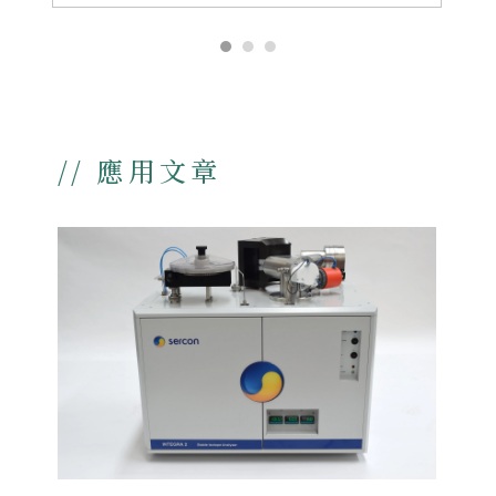
2017年重啟日本核災後食品風險公
聽會前，你必須知道的事。
「日本食品輸台」10場公聽會之後，台
灣的下一步？ 2016年11月初&nbsp; │
政院擬開放福島周邊四縣食品進口，3天
召開10場公聽會，遭受諸多批評。
2016年12月1日│《補開公聽會預備...