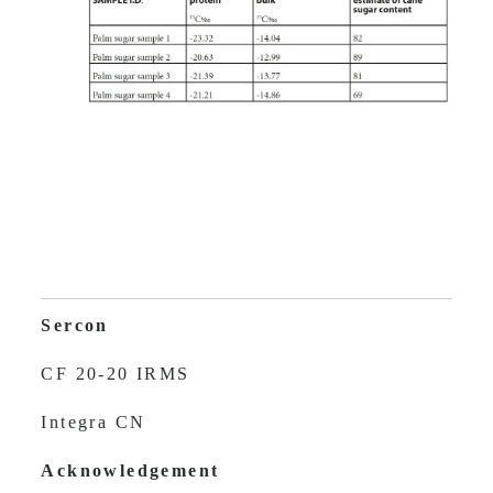
CF 20-20 IRMS
Integra CN
Acknowledgement
This research was funded by the UK Food
Standards Agency
References
AOAC method 991.41. C-4 Plant sugars in
Honey. Internal standard stable carbon
isotope ratio method. First action 1998.
Simon D. Kelly
School of Environmental Science,