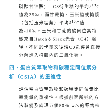
徵來自Hatch＆Slack光合（C4）途
徑，不同於卡爾文循環C3途徑會直接
分解進入植體內的二氧化碳。
四、蛋白質萃取物和碳穩定同位素分
析（CSIA）的重複性
評估蛋白質萃取物和碳穩定同位素比
率測量的重複性。根據前面所述的方
法製備及處理五個50％ w/v的零售棕
櫚糖溶液。由分析結果可表示具有再
現性。三重複分析五種蛋白質萃取
13
物，平均δ
C
值為-24.19‰，樣品標
準偏差[sd（σn-1）]為0.16‰。