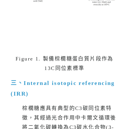
Figure 1. 製備棕櫚糖蛋白質片段作為
13C同位素標準
三、Internal isotopic referencing
(IRR)
棕櫚糖應具有典型的C3碳同位素特
徵，其經過光合作用中卡爾文循環後
將二氧化碳轉換為C3碳水化合物(3-
13
磷酸甘油醛)。 C3衍生糖的平均δ
C
值為25‰，而甘蔗糖、玉米糖或糖漿
13
（包括玉米糖漿）平均δ
C值
為-10‰。玉米和甘蔗的碳同位素特