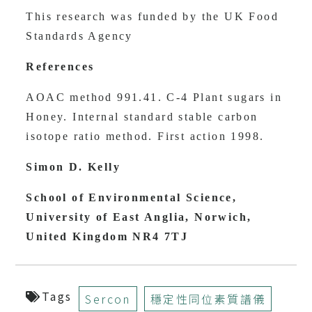
University of East Anglia, Norwich,
United Kingdom NR4 7TJ
Tags
Sercon
穩定性同位素質譜儀
// 相關產品