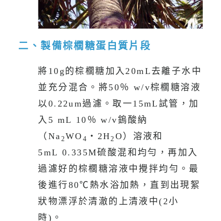
二、
製備棕櫚糖蛋白質片段
將10g的棕櫚糖加入20mL去離子水中
並充分混合。將50％ w/v棕櫚糖溶液
以0.22um過濾。取一15mL試管，加
入5 mL 10％ w/v鎢酸納
（Na
WO
‧2H
O）溶液和
2
4
2
5mL 0.335M硫酸混和均勻，再加入
過濾好的棕櫚糖溶液中攪拌均勻。最
後進行80℃熱水浴加熱，直到出現絮
狀物漂浮於清澈的上清液中(2小
時)。